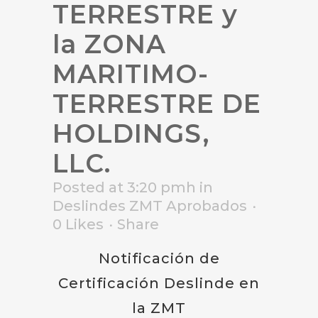
TERRESTRE y
la ZONA
MARITIMO-
TERRESTRE DE
HOLDINGS,
LLC.
Posted at 3:20 pmh
in
Deslindes ZMT Aprobados
0
Likes
Share
Notificación de
Certificación Deslinde en
la ZMT