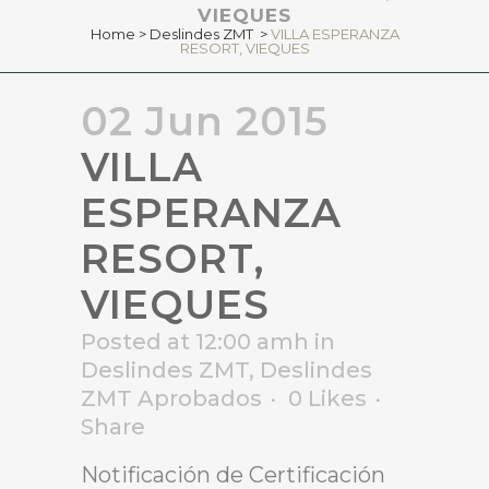
VIEQUES
Home
>
Deslindes ZMT
>
VILLA ESPERANZA
RESORT, VIEQUES
02 Jun 2015
VILLA
ESPERANZA
RESORT,
VIEQUES
Posted at 12:00 amh
in
Deslindes ZMT
,
Deslindes
ZMT Aprobados
0
Likes
Share
Notificación de Certificación