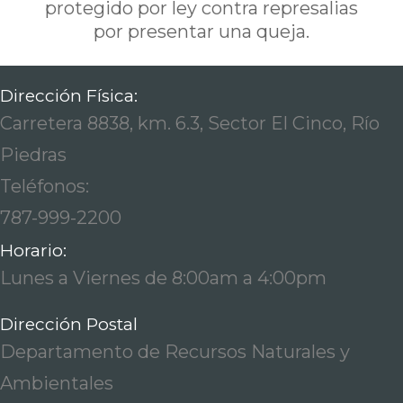
protegido por ley contra represalias
por presentar una queja.
Dirección Física:
Carretera 8838, km. 6.3, Sector El Cinco, Río
Piedras
Teléfonos:
787-999-2200
Horario:
Lunes a Viernes de 8:00am a 4:00pm
Dirección Postal
Departamento de Recursos Naturales y
Ambientales