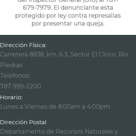
679-7979. El denunciante esta
protegido por ley contra represalias
por presentar una queja.
Dirección Física:
Carretera 8838, km. 6.3, Sector El Cinco, Río
Piedras
Teléfonos:
787-999-2200
Horario:
Lunes a Viernes de 8:00am a 4:00pm
Dirección Postal
Departamento de Recursos Naturales y