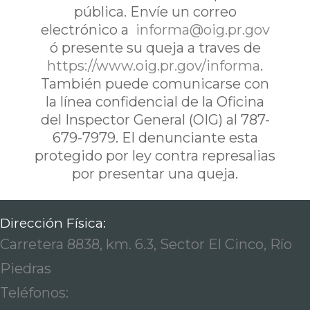
pública. Envíe un correo
electrónico a
informa@oig.pr.gov
ó presente su queja a traves de
https://www.oig.pr.gov/informa
.
También puede comunicarse con
la línea confidencial de la Oficina
del Inspector General (OIG) al 787-
679-7979. El denunciante esta
protegido por ley contra represalias
por presentar una queja.
Dirección Física:
Carretera 8838, km. 6.3, Sector El Cinco, Río
Piedras
Teléfonos: