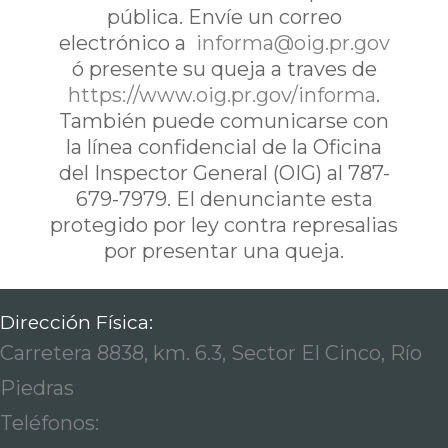
pública. Envíe un correo
electrónico a
informa@oig.pr.gov
ó presente su queja a traves de
https://www.oig.pr.gov/informa
.
También puede comunicarse con
la línea confidencial de la Oficina
del Inspector General (OIG) al 787-
679-7979. El denunciante esta
protegido por ley contra represalias
por presentar una queja.
Dirección Física:
Carretera 8838, km. 6.3, Sector El Cinco, Río
Piedras
Teléfonos: