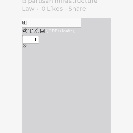
Bipartisan Infrastructure
Law
0
Likes
Share