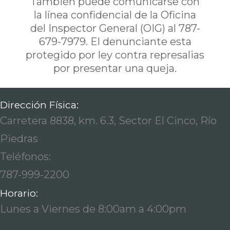
También puede comunicarse con
la línea confidencial de la Oficina
del Inspector General (OIG) al 787-
679-7979. El denunciante esta
protegido por ley contra represalias
por presentar una queja.
Dirección Física:
Carretera 8838, km. 6.3, Sector El Cinco, Río
Piedras
Teléfonos:
787-999-2200
Horario:
Lunes a Viernes de 8:00am a 4:00pm