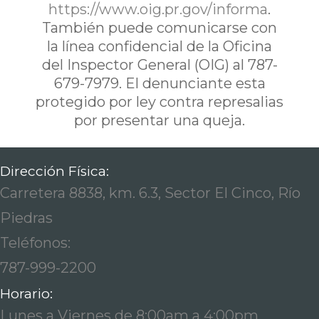
https://www.oig.pr.gov/informa
.
También puede comunicarse con
la línea confidencial de la Oficina
del Inspector General (OIG) al 787-
679-7979. El denunciante esta
protegido por ley contra represalias
por presentar una queja.
Dirección Física:
Carretera 8838, km. 6.3, Sector El Cinco, Río
Piedras
Teléfonos:
787-999-2200
Horario:
Lunes a Viernes de 8:00am a 4:00pm