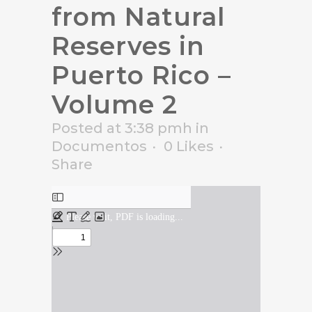
from Natural
Reserves in
Puerto Rico –
Volume 2
Posted at 3:38 pmh
in
Documentos
0
Likes
Share