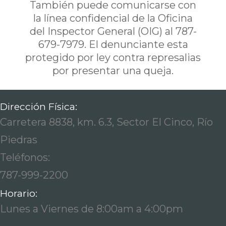
También puede comunicarse con
la línea confidencial de la Oficina
del Inspector General (OIG) al 787-
679-7979. El denunciante esta
protegido por ley contra represalias
por presentar una queja.
Dirección Física:
Carretera 8838, km. 6.3, Sector El Cinco, Río
Piedras
Teléfonos:
787-999-2200
Horario:
Lunes a Viernes de 8:00am a 4:00pm