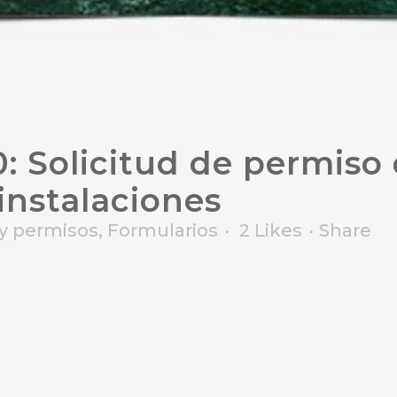
: Solicitud de permiso 
 instalaciones
y permisos
,
Formularios
2
Likes
Share