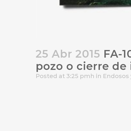
25 Abr 2015
FA-10
pozo o cierre de
Posted at 3:25 pmh
in
Endosos 