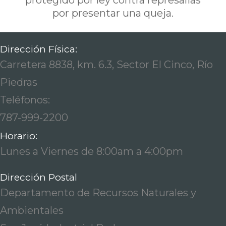
protegido por ley contra represalias
por presentar una queja.
Dirección Física:
Carretera 8838, km. 6.3, Sector El Cinco, Río
Piedras
Teléfonos:
787-999-2200
Horario:
Lunes a Viernes de 8:00am a 4:00pm
Dirección Postal
Departamento de Recursos Naturales y
Ambientales