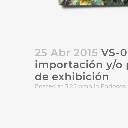
25 Abr 2015
VS-04
importación y/o 
de exhibición
Posted at 3:25 pmh
in
Endosos 