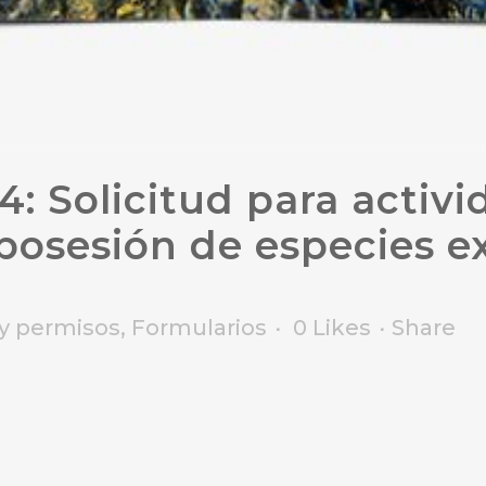
: Solicitud para activ
posesión de especies ex
y permisos
,
Formularios
0
Likes
Share