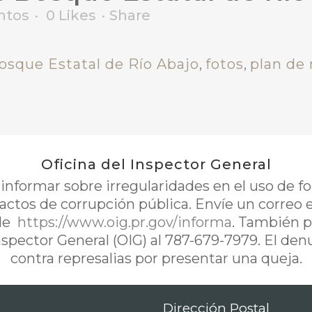
ntos
0
Likes
Share
osque Estatal de Río Abajo
,
fotos
,
plan de
Oficina del Inspector General
nformar sobre irregularidades en el uso de 
 actos de corrupción pública. Envíe un correo 
de
https://www.oig.pr.gov/informa
. También p
Inspector General (OIG) al 787-679-7979. El de
contra represalias por presentar una queja.
Dirección Postal