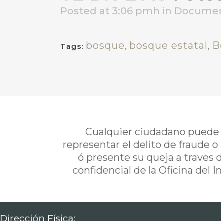
Posted at 3:06 pmh
in
Docume
bosque
,
bosque estatal
,
B
Tags:
Cualquier ciudadano puede i
representar el delito de fraude o
ó presente su queja a traves 
confidencial de la Oficina del 
Dirección Física: