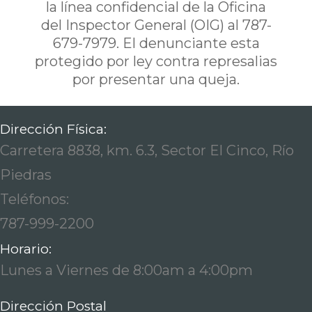
la línea confidencial de la Oficina
del Inspector General (OIG) al 787-
679-7979. El denunciante esta
protegido por ley contra represalias
por presentar una queja.
Dirección Física:
Carretera 8838, km. 6.3, Sector El Cinco, Río
Piedras
Teléfonos:
787-999-2200
Horario:
Lunes a Viernes de 8:00am a 4:00pm
Dirección Postal