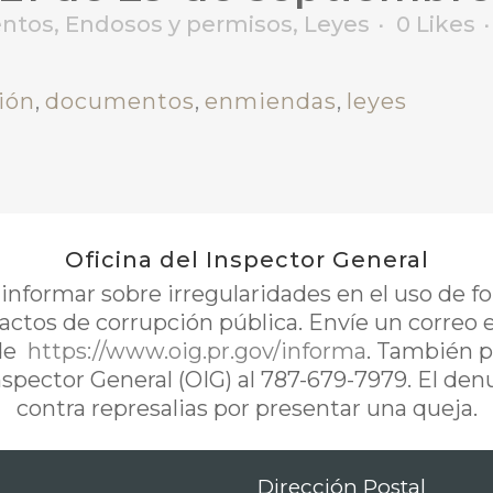
ntos
,
Endosos y permisos
,
Leyes
0
Likes
ión
,
documentos
,
enmiendas
,
leyes
Oficina del Inspector General
nformar sobre irregularidades en el uso de 
 actos de corrupción pública. Envíe un correo 
de
https://www.oig.pr.gov/informa
. También p
Inspector General (OIG) al 787-679-7979. El de
contra represalias por presentar una queja.
Dirección Postal