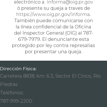
electrónico a
informa@oig.pr.gov
ó presente su queja a traves de
https://www.oig.pr.gov/informa
.
También puede comunicarse con
la línea confidencial de la Oficina
del Inspector General (OIG) al 787-
679-7979. El denunciante esta
protegido por ley contra represalias
por presentar una queja.
Dirección Física:
Carretera 8838, km. 6.3, Sector El Cinco, Río
Piedras
Teléfonos:
787-999-2200