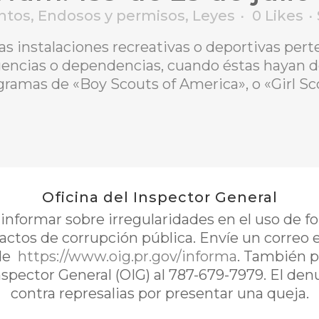
ntos
,
Endosos y permisos
,
Leyes
0
Likes
 las instalaciones recreativas o deportivas per
encias o dependencias, cuando éstas hayan de 
gramas de «Boy Scouts of America», o «Girl Sc
Oficina del Inspector General
nformar sobre irregularidades en el uso de 
 actos de corrupción pública. Envíe un correo 
de
https://www.oig.pr.gov/informa
. También p
Inspector General (OIG) al 787-679-7979. El de
contra represalias por presentar una queja.