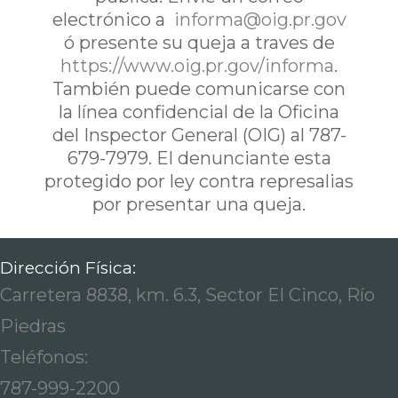
electrónico a
informa@oig.pr.gov
ó presente su queja a traves de
https://www.oig.pr.gov/informa
.
También puede comunicarse con
la línea confidencial de la Oficina
del Inspector General (OIG) al 787-
679-7979. El denunciante esta
protegido por ley contra represalias
por presentar una queja.
Dirección Física:
Carretera 8838, km. 6.3, Sector El Cinco, Río
Piedras
Teléfonos:
787-999-2200