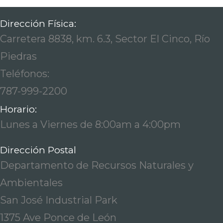
Dirección Física:
Carretera 8838, km. 6.3, Sector El Cinco, Río
Piedras
Teléfonos:
787-999-2200
Horario:
Lunes a Viernes de 8:00am a 4:00pm
Dirección Postal
Departamento de Recursos Naturales y
Ambientales
San José Industrial Park
1375 Ave Ponce de León