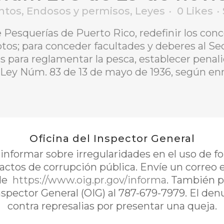
ntos
,
Endosos y permisos
,
Leyes
0
Likes
 Pesquerías de Puerto Rico, redefinir los conc
ptos; para conceder facultades y deberes al S
 para reglamentar la pesca, establecer penali
la Ley Núm. 83 de 13 de mayo de 1936, según 
Oficina del Inspector General
nformar sobre irregularidades en el uso de 
 actos de corrupción pública. Envíe un correo 
de
https://www.oig.pr.gov/informa
. También p
Inspector General (OIG) al 787-679-7979. El de
contra represalias por presentar una queja.