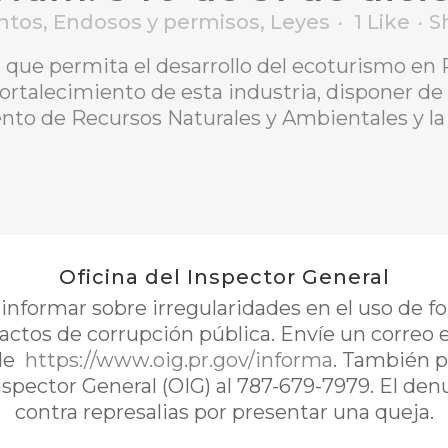
ntos
,
Endosos y permisos
,
Leyes
1
Like
S
ca que permita el desarrollo del ecoturismo en
ortalecimiento de esta industria, disponer de t
to de Recursos Naturales y Ambientales y la 
Oficina del Inspector General
nformar sobre irregularidades en el uso de 
 actos de corrupción pública. Envíe un correo 
de
https://www.oig.pr.gov/informa
. También p
Inspector General (OIG) al 787-679-7979. El de
contra represalias por presentar una queja.