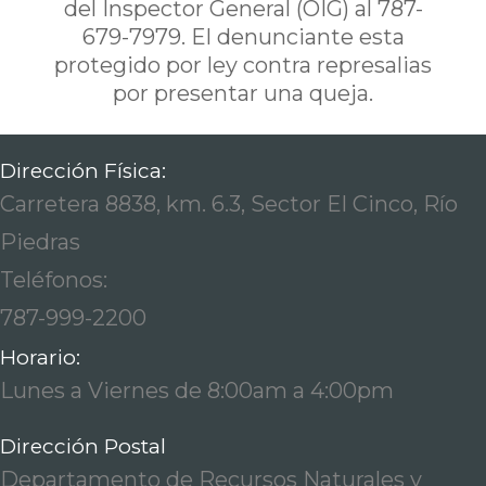
del Inspector General (OIG) al 787-
679-7979. El denunciante esta
protegido por ley contra represalias
por presentar una queja.
Dirección Física:
Carretera 8838, km. 6.3, Sector El Cinco, Río
Piedras
Teléfonos:
787-999-2200
Horario:
Lunes a Viernes de 8:00am a 4:00pm
Dirección Postal
Departamento de Recursos Naturales y