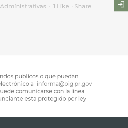
Administrativas
1
Like
Share
fondos publicos o que puedan
electrónico a
informa@oig.pr.gov
uede comunicarse con la línea
nunciante esta protegido por ley