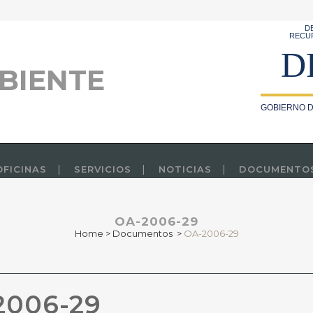
D
RECU
D
BIENTE
GOBIERNO D
OFICINAS
SERVICIOS
NOTICIAS
DOCUMENTO
OA-2006-29
Home
>
Documentos
>
OA-2006-29
006-29