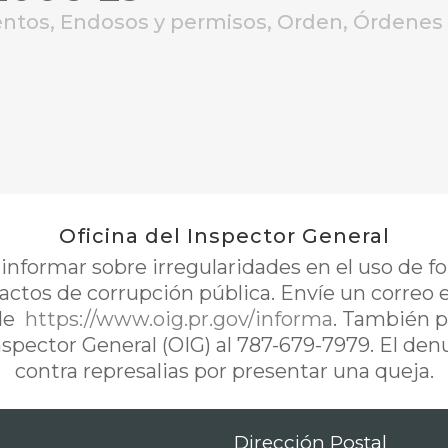
ntos
,
Endosos y permisos
,
Orden
,
Órdenes 
Oficina del Inspector General
nformar sobre irregularidades en el uso de 
 actos de corrupción pública. Envíe un correo 
de
https://www.oig.pr.gov/informa
. También p
Inspector General (OIG) al 787-679-7979. El de
contra represalias por presentar una queja.
Dirección Postal