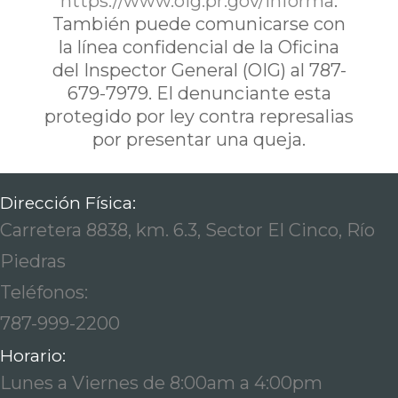
https://www.oig.pr.gov/informa
.
También puede comunicarse con
la línea confidencial de la Oficina
del Inspector General (OIG) al 787-
679-7979. El denunciante esta
protegido por ley contra represalias
por presentar una queja.
Dirección Física:
Carretera 8838, km. 6.3, Sector El Cinco, Río
Piedras
Teléfonos:
787-999-2200
Horario:
Lunes a Viernes de 8:00am a 4:00pm