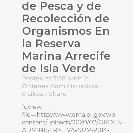
de Pesca y de
Recolección de
Organismos En
la Reserva
Marina Arrecife
de Isla Verde
Posted at 7:58 pmh
in
Órdenes Administrativas
0
Likes
Share
[gview
file=»http://www.drna.pr.gov/wp-
content/uploads/2020/02/ORDEN-
ADMINISTRATIVA-NUM-2014-