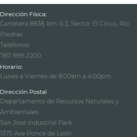
Dirección Física:
Carretera 8838, km. 6.3, Sector El Cinco, Río
Piedras
Teléfonos:
787-999-2200
Horario:
Lunes a Viernes de 8:00am a 4:00pm
Dirección Postal
Departamento de Recursos Naturales y
Ambientales
San José Industrial Park
1375 Ave Ponce de León