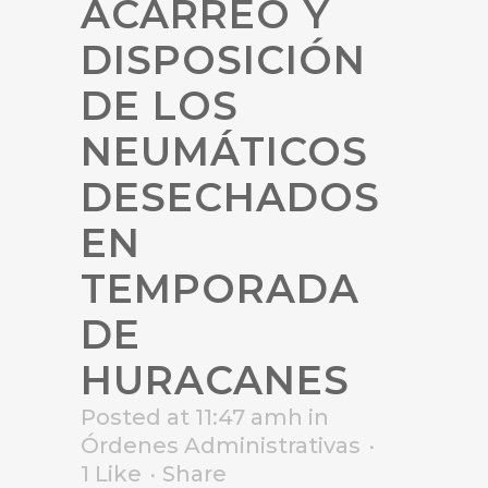
ACARREO Y
DISPOSICIÓN
DE LOS
NEUMÁTICOS
DESECHADOS
EN
TEMPORADA
DE
HURACANES
Posted at 11:47 amh
in
Órdenes Administrativas
1
Like
Share