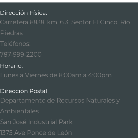
Dirección Física:
Carretera 8838, km. 6.3, Sector El Cinco, Río
Piedras
Teléfonos:
787-999-2200
Horario:
Lunes a Viernes de 8:00am a 4:00pm
Dirección Postal
Departamento de Recursos Naturales y
Ambientales
San José Industrial Park
1375 Ave Ponce de León