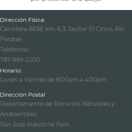
Dirección Física:
Carretera 8838, km. 6.3, Sector El Cinco, Río
Piedras
Teléfonos:
787-999-2200
Horario:
Lunes a Viernes de 8:00am a 4:00pm
Dirección Postal
Departamento de Recursos Naturales y
Ambientales
San José Industrial Park