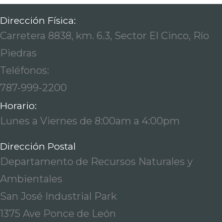
Dirección Física:
Carretera 8838, km. 6.3, Sector El Cinco, Río
Piedras
Teléfonos:
787-999-2200
Horario:
Lunes a Viernes de 8:00am a 4:00pm
Dirección Postal
Departamento de Recursos Naturales y
Ambientales
San José Industrial Park
1375 Ave Ponce de León