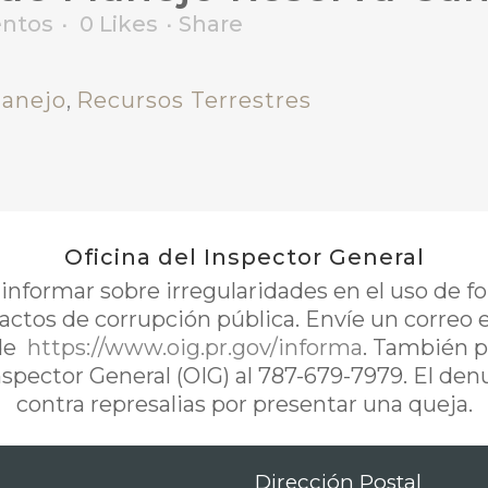
ntos
0
Likes
Share
manejo
,
Recursos Terrestres
Oficina del Inspector General
nformar sobre irregularidades en el uso de 
 actos de corrupción pública. Envíe un correo 
de
https://www.oig.pr.gov/informa
. También p
Inspector General (OIG) al 787-679-7979. El de
contra represalias por presentar una queja.
Dirección Postal