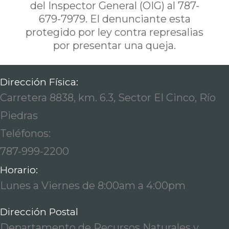
del Inspector General (OIG) al 787-
679-7979. El denunciante esta
protegido por ley contra represalias
por presentar una queja.
Dirección Física:
Carretera 8838, km. 6.3, Sector El Cinco, Río
Piedras
Teléfonos:
787-999-2200
Horario:
Lunes a Viernes de 8:00am a 4:00pm
Dirección Postal
Departamento de Recursos Naturales y