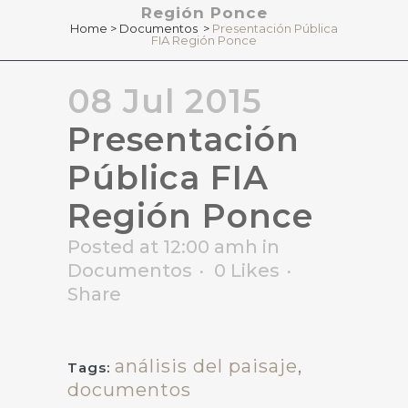
Región Ponce
Home
>
Documentos
>
Presentación Pública
FIA Región Ponce
08 Jul 2015
Presentación
Pública FIA
Región Ponce
Posted at 12:00 amh
in
Documentos
0
Likes
Share
análisis del paisaje
,
Tags:
documentos