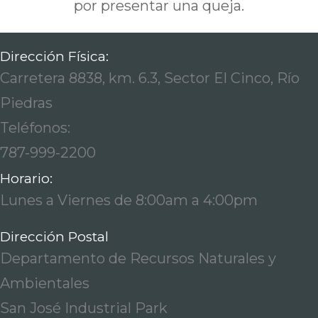
por presentar una queja.
Dirección Física:
Carretera 8838, km. 6.3, Sector El Cinco, Río
Piedras
Teléfonos:
787-999-2200
Horario:
Lunes a Viernes de 8:00am a 4:00pm
Dirección Postal
Departamento de Recursos Naturales y
Ambientales
San José Industrial Park