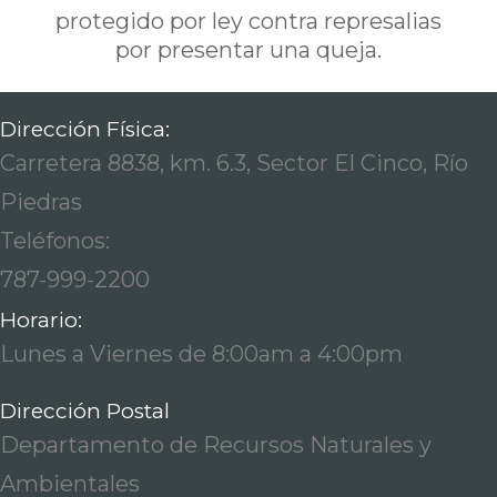
protegido por ley contra represalias
por presentar una queja.
Dirección Física:
Carretera 8838, km. 6.3, Sector El Cinco, Río
Piedras
Teléfonos:
787-999-2200
Horario:
Lunes a Viernes de 8:00am a 4:00pm
Dirección Postal
Departamento de Recursos Naturales y
Ambientales