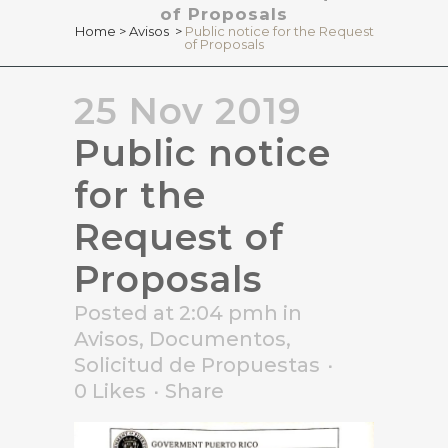
of Proposals
Home
>
Avisos
>
Public notice for the Request
of Proposals
25 Nov 2019
Public notice
for the
Request of
Proposals
Posted at 2:04 pmh
in
Avisos
,
Documentos
,
Solicitud de Propuestas
0
Likes
Share