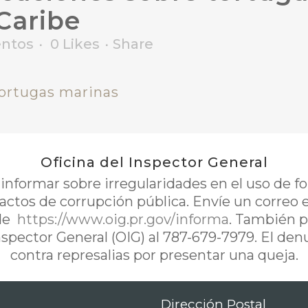
 Caribe
ntos
0
Likes
Share
ortugas marinas
Oficina del Inspector General
nformar sobre irregularidades en el uso de 
 actos de corrupción pública. Envíe un correo 
de
https://www.oig.pr.gov/informa
. También p
Inspector General (OIG) al 787-679-7979. El de
contra represalias por presentar una queja.
Dirección Postal