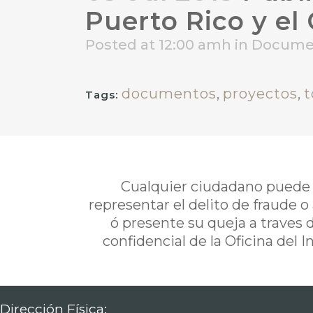
Puerto Rico y el
Posted at 12:00 amh
in
Docume
documentos
,
proyectos
,
t
Tags:
Cualquier ciudadano puede i
representar el delito de fraude o
ó presente su queja a traves 
confidencial de la Oficina del 
Dirección Física: