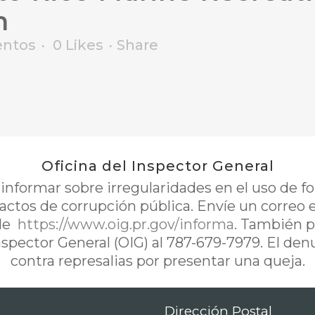
m
ntos
0
Likes
Share
Oficina del Inspector General
nformar sobre irregularidades en el uso de 
 actos de corrupción pública. Envíe un correo 
de
https://www.oig.pr.gov/informa
. También p
Inspector General (OIG) al 787-679-7979. El de
contra represalias por presentar una queja.
Dirección Postal