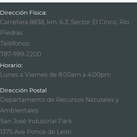
Dirección Física:
Carretera 8838, km. 6.3, Sector El Cinco, Río
Piedras
Teléfonos:
787-999-2200
Horario:
Lunes a Viernes de 8:00am a 4:00pm
Dirección Postal
Departamento de Recursos Naturales y
Ambientales
San José Industrial Park
1375 Ave Ponce de León