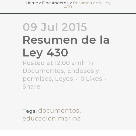
Home
>
Documentos
>
Resumen de la Ley
430
09 Jul 2015
Resumen de la
Ley 430
Posted at 12:00 amh
in
Documentos
,
Endosos y
permisos
,
Leyes
0
Likes
Share
documentos
,
Tags:
educación marina