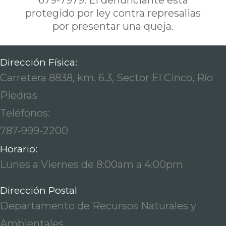
679-7979. El denunciante esta
protegido por ley contra represalias
por presentar una queja.
Dirección Física:
Carretera 8838, km. 6.3, Sector El Cinco, Río
Piedras
Teléfonos:
787-999-2200
Horario:
Lunes a Viernes de 8:00am a 4:00pm
Dirección Postal
Departamento de Recursos Naturales y
Ambientales