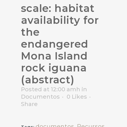
scale: habitat
availability for
the
endangered
Mona Island
rock iguana
(abstract)
Posted at 12:00 amh
in
Documentos
0
Likes
Share
documentos
,
Recursos
Tags: