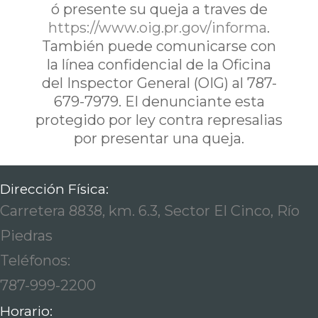
ó presente su queja a traves de
https://www.oig.pr.gov/informa
.
También puede comunicarse con
la línea confidencial de la Oficina
del Inspector General (OIG) al 787-
679-7979. El denunciante esta
protegido por ley contra represalias
por presentar una queja.
Dirección Física:
Carretera 8838, km. 6.3, Sector El Cinco, Río
Piedras
Teléfonos:
787-999-2200
Horario: