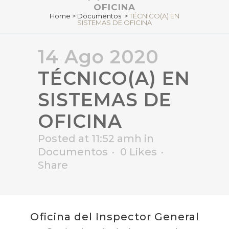
OFICINA
Home
>
Documentos
>
TÉCNICO(A) EN
SISTEMAS DE OFICINA
14 Ago 2020
TÉCNICO(A) EN
SISTEMAS DE
OFICINA
Posted at 11:52 amh
in
Documentos
0
Likes
Share
Oficina del Inspector General