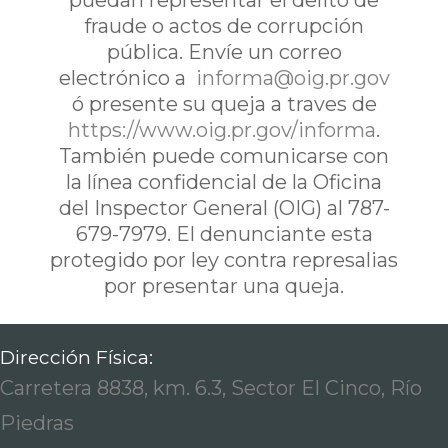
puedan representar el delito de
fraude o actos de corrupción
pública. Envíe un correo
electrónico a
informa@oig.pr.gov
ó presente su queja a traves de
https://www.oig.pr.gov/informa
.
También puede comunicarse con
la línea confidencial de la Oficina
del Inspector General (OIG) al 787-
679-7979. El denunciante esta
protegido por ley contra represalias
por presentar una queja.
Dirección Física:
Carretera 8838, km. 6.3, Sector El Cinco, Río
Piedras