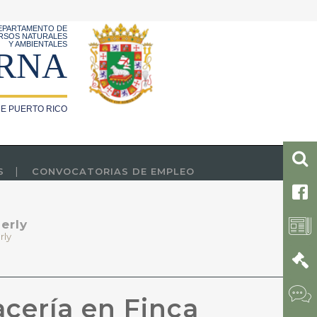
EPARTAMENTO DE
RSOS NATURALES
Y AMBIENTALES
RNA
E PUERTO RICO
S
CONVOCATORIAS DE EMPLEO
erly
rly
acería en Finca