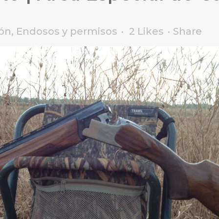
ón
,
Endosos y permisos
2
Likes
Share