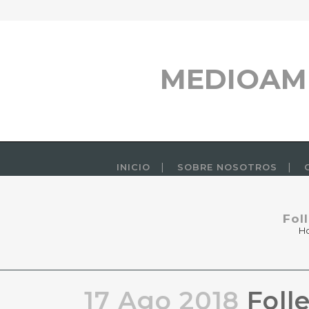
MEDIOAM
INICIO
SOBRE NOSOTROS
Fol
H
17 Ago 2018
Folle