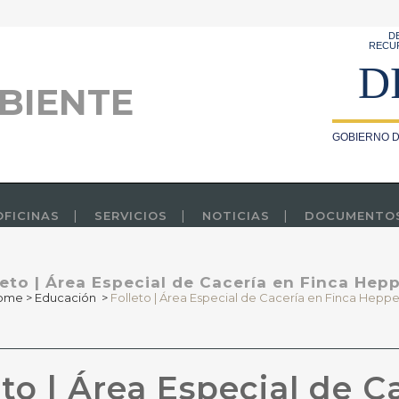
D
RECU
D
BIENTE
GOBIERNO D
OFICINAS
SERVICIOS
NOTICIAS
DOCUMENTO
leto | Área Especial de Cacería en Finca Hepp
ome
>
Educación
>
Folleto | Área Especial de Cacería en Finca Heppe
to | Área Especial de C