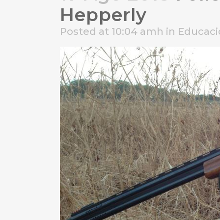
Hepperly
Posted at 10:04 amh
in
Educaci