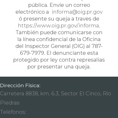
pública. Envíe un correo
electrónico a
informa@oig.pr.gov
ó presente su queja a traves de
https://www.oig.pr.gov/informa
.
También puede comunicarse con
la línea confidencial de la Oficina
del Inspector General (OIG) al 787-
679-7979. El denunciante esta
protegido por ley contra represalias
por presentar una queja.
Dirección Física:
Carretera 8838, km. 6.3, Sector El Cinco, Río
Piedras
Teléfonos: