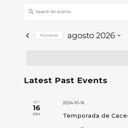
Events
Enter
Keyword.
Search
Search
and
for
agosto 2026
This Month
Events
Views
Select
by
date.
Navigation
Keyword.
Calendar
Latest Past Events
of
Events
OCT
2024-10-16
16
2024
Temporada de Cacer