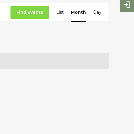
Event
Find Events
List
Month
Day
Views
Navigation