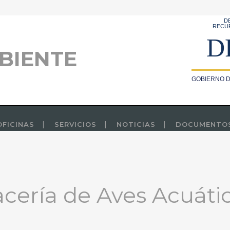
D
RECU
D
BIENTE
GOBIERNO D
OFICINAS
SERVICIOS
NOTICIAS
DOCUMENTO
ería de Aves Acuáti