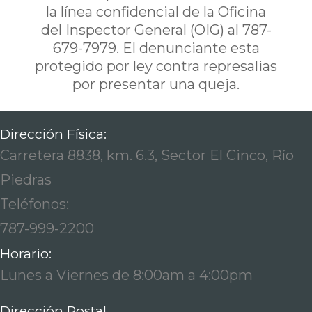
la línea confidencial de la Oficina
del Inspector General (OIG) al 787-
679-7979. El denunciante esta
protegido por ley contra represalias
por presentar una queja.
Dirección Física:
Carretera 8838, km. 6.3, Sector El Cinco, Río
Piedras
Teléfonos:
787-999-2200
Horario:
Lunes a Viernes de 8:00am a 4:00pm
Dirección Postal