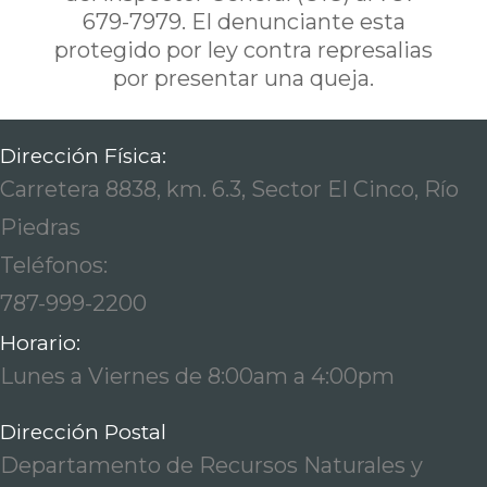
679-7979. El denunciante esta
protegido por ley contra represalias
por presentar una queja.
Dirección Física:
Carretera 8838, km. 6.3, Sector El Cinco, Río
Piedras
Teléfonos:
787-999-2200
Horario:
Lunes a Viernes de 8:00am a 4:00pm
Dirección Postal
Departamento de Recursos Naturales y