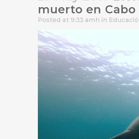
muerto en Cabo
Posted at 9:33 amh
in
Educació