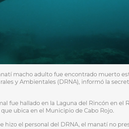
natí macho adulto fue encontrado muerto est
es y Ambientales (DRNA), informó la secretar
mal fue hallado en la Laguna del Rincón en el 
 que ubica en el Municipio de Cabo Rojo.
e hizo el personal del DRNA, el manatí no pre