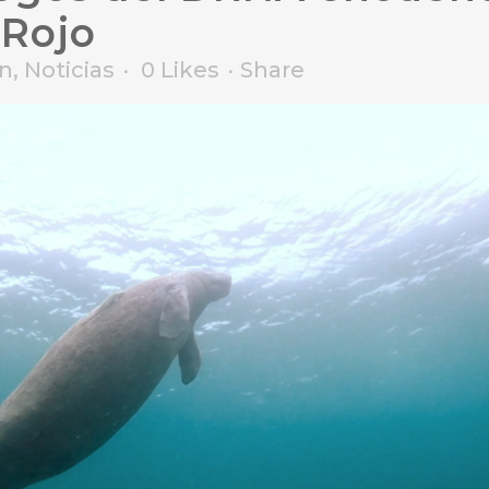
 Rojo
n
,
Noticias
0
Likes
Share