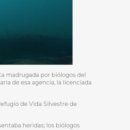
a madrugada por biólogos del
ia de esa agencia, la licenciada
Refugio de Vida Silvestre de
sentaba heridas; los biólogos