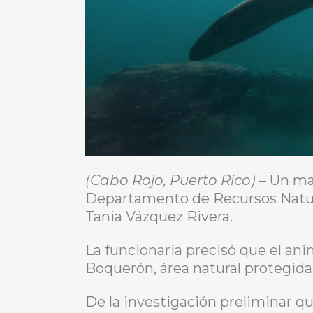
(Cabo Rojo, Puerto Rico)
– Un ma
Departamento de Recursos Natural
Tania Vázquez Rivera.
La funcionaria precisó que el ani
Boquerón, área natural protegida
De la investigación preliminar qu