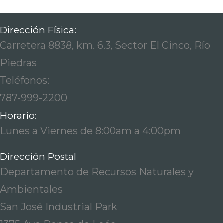
Dirección Física:
Carretera 8838, km. 6.3, Sector El Cinco, Río
Piedras
Teléfonos:
787-999-2200
Horario:
Lunes a Viernes de 8:00am a 4:00pm
Dirección Postal
Departamento de Recursos Naturales y
Ambientales
San José Industrial Park