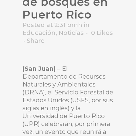
de bosques en
Puerto Rico
Posted at 2:31 pmh
in
Educación
,
Noticias
0
Likes
Share
(San Juan)
– El
Departamento de Recursos
Naturales y Ambientales
(DRNA), el Servicio Forestal de
Estados Unidos (USFS, por sus
siglas en inglés) y la
Universidad de Puerto Rico
(UPR) celebrarán, por primera
vez, un evento que reunirá a