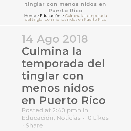
tinglar con menos nidos en
Puerto Rico
Home
>
Educación
>
Culmina la temporada
del tinglar con menos nidos en Puerto Rico
14 Ago 2018
Culmina la
temporada del
tinglar con
menos nidos
en Puerto Rico
Posted at 2:40 pmh
in
Educación
,
Noticias
0
Likes
Share