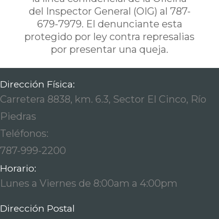
del Inspector General (OIG) al 787-
679-7979. El denunciante esta
protegido por ley contra represalias
por presentar una queja.
Dirección Física:
Carretera 8838, km. 6.3, Sector El Cinco, Río
Piedras
Teléfonos:
787-999-2200
Horario:
Lunes a Viernes de 8:00am a 4:00pm
Dirección Postal