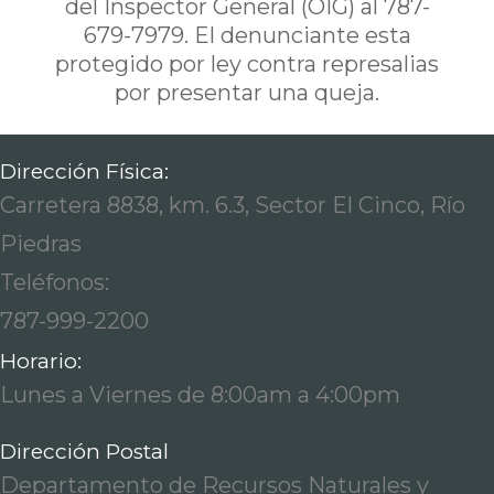
del Inspector General (OIG) al 787-
679-7979. El denunciante esta
protegido por ley contra represalias
por presentar una queja.
Dirección Física:
Carretera 8838, km. 6.3, Sector El Cinco, Río
Piedras
Teléfonos:
787-999-2200
Horario:
Lunes a Viernes de 8:00am a 4:00pm
Dirección Postal
Departamento de Recursos Naturales y