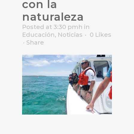
con la
naturaleza
Posted at 3:30 pmh
in
Educación
,
Noticias
0
Likes
Share