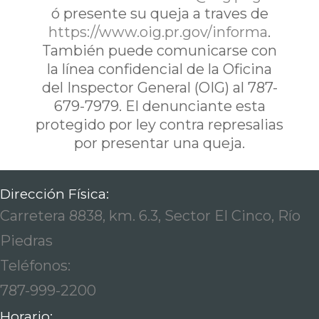
ó presente su queja a traves de
https://www.oig.pr.gov/informa
.
También puede comunicarse con
la línea confidencial de la Oficina
del Inspector General (OIG) al 787-
679-7979. El denunciante esta
protegido por ley contra represalias
por presentar una queja.
Dirección Física:
Carretera 8838, km. 6.3, Sector El Cinco, Río
Piedras
Teléfonos:
787-999-2200
Horario: