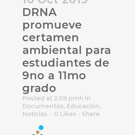
DRNA
promueve
certamen
ambiental para
estudiantes de
9no a 11mo
grado
Posted at 2:09 pmh
in
Documentos
,
Educación
,
Noticias
0
Likes
Share