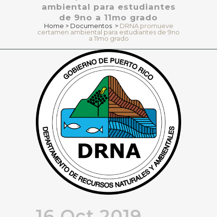
ambiental para estudiantes
de 9no a 11mo grado
Home
>
Documentos
>
DRNA promueve
certamen ambiental para estudiantes de 9no
a 11mo grado
16 Oct 2019